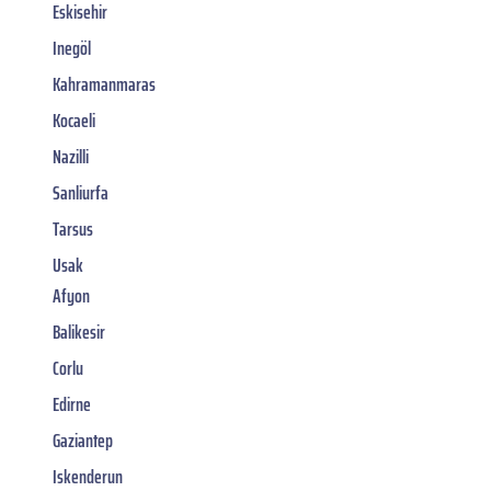
Eskisehir
Inegöl
Kahramanmaras
Kocaeli
Nazilli
Sanliurfa
Tarsus
Usak
Afyon
Balikesir
Corlu
Edirne
Gaziantep
Iskenderun