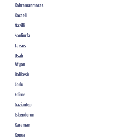
Kahramanmaras
Kocaeli
Nazilli
Sanliurfa
Tarsus
Usak
Afyon
Balikesir
Corlu
Edirne
Gaziantep
Iskenderun
Karaman
Konya