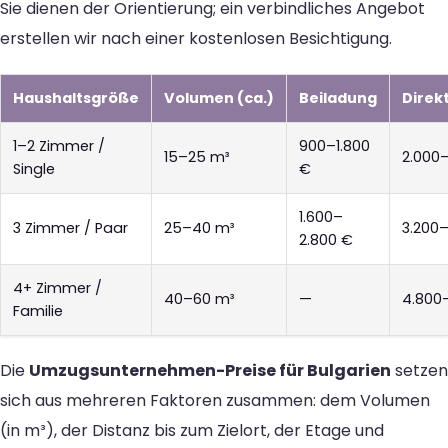
Sie dienen der Orientierung; ein verbindliches Angebot
erstellen wir nach einer kostenlosen Besichtigung.
Haushaltsgröße
Volumen (ca.)
Beiladung
Direk
1–2 Zimmer /
900–1.800
15–25 m³
2.000
Single
€
1.600–
3 Zimmer / Paar
25–40 m³
3.200
2.800 €
4+ Zimmer /
40–60 m³
—
4.800
Familie
Die
Umzugsunternehmen-Preise für Bulgarien
setzen
sich aus mehreren Faktoren zusammen: dem Volumen
(in m³), der Distanz bis zum Zielort, der Etage und