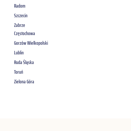
Radom
Szczecin
Zabrze
Częstochowa
Gorzów Wielkopolski
Lublin
Ruda Śląska
Toruń
Zielona Góra