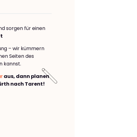
nd sorgen für einen
nt
rung – wir kümmern
önen Seiten des
n kannst.
ar
aus, dann planen
rth nach Tarent!