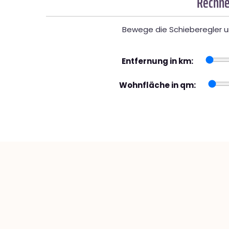
Rechne
Bewege die Schieberegler un
Entfernung in km:
Wohnfläche in qm: