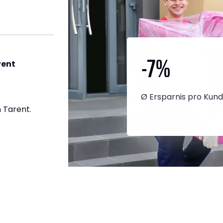
-7
%
rent
Ø Ersparnis pro Kun
 Tarent.